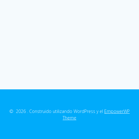
© 2026 . Construido utilizando WordPress y el
EmpowerWP
Theme