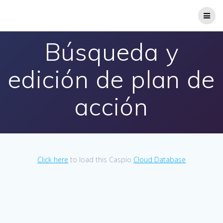
Saltar
al
contenido
Búsqueda y
edición de plan de
acción
Click here
to load this Caspio
Cloud Database