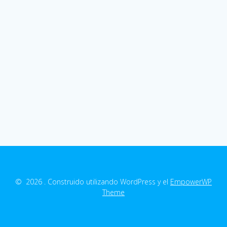
© 2026 . Construido utilizando WordPress y el
EmpowerWP
Theme